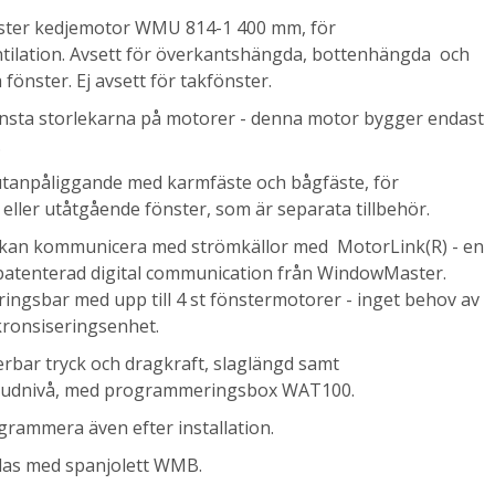
ter kedjemotor WMU 814-1 400 mm, för
tilation. Avsett för överkantshängda, bottenhängda och
fönster. Ej avsett för takfönster.
insta storlekarna på motorer - denna motor bygger endast
.
tanpåliggande med karmfäste och bågfäste, för
eller utåtgående fönster, som är separata tillbehör.
kan kommunicera med strömkällor med MotorLink(R) - en
 patenterad digital communication från WindowMaster.
ingsbar med upp till 4 st fönstermotorer - inget behov av
kronsiseringsenhet.
bar tryck och dragkraft, slaglängd samt
ljudnivå, med programmeringsbox WAT100.
grammera även efter installation.
as med spanjolett WMB.