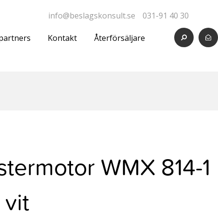
info@beslagskonsult.se
031-91 40 30
partners
Kontakt
Återförsäljare
stermotor WMX 814-1
vit