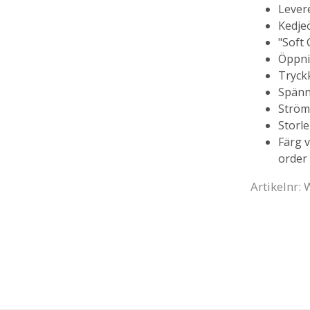
Levere
Kedjeö
"Soft 
Öppni
Tryckk
Spänn
Ström
Storle
Färg v
order 
Artikelnr