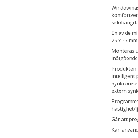
Windowmas
komfortven
sidohängda 
En av de m
25 x 37 mm
Monteras u
inåtgående 
Produkten 
intelligent
Synkroniser
extern syn
Programmer
hastighet/
Går att pro
Kan använd