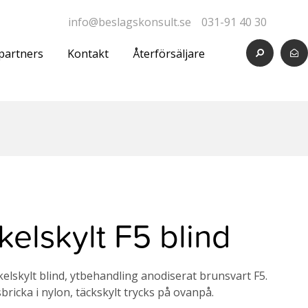
info@beslagskonsult.se
031-91 40 30
partners
Kontakt
Återförsäljare
elskylt F5 blind
lskylt blind, ytbehandling anodiserat brunsvart F5.
ricka i nylon, täckskylt trycks på ovanpå.