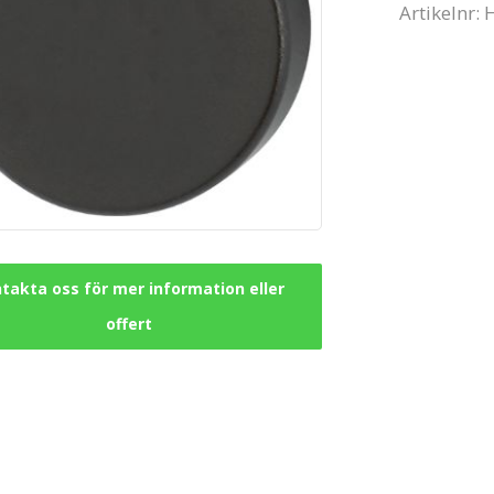
Artikelnr:
takta oss för mer information eller
offert