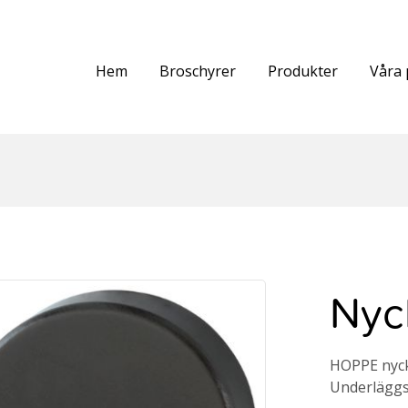
Hem
Broschyrer
Produkter
Våra 
Nyck
HOPPE nycke
Underläggsb