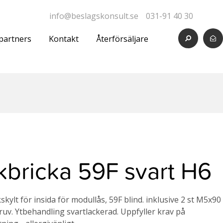
info@beslagskonsult.se
031-91 40 30
partners
Kontakt
Återförsäljare
kbricka 59F svart H6
kylt för insida för modullås, 59F blind. inklusive 2 st M5x90
uv. Ytbehandling svartlackerad. Uppfyller krav på