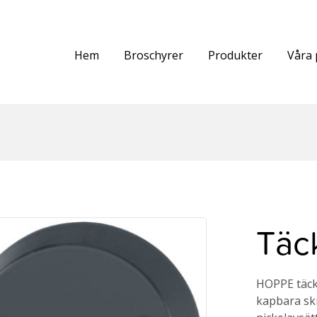
Hem
Broschyrer
Produkter
Våra 
Täc
HOPPE täcks
kapbara skr