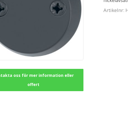
nickelavsätt
Artikelnr:
takta oss för mer information eller
offert