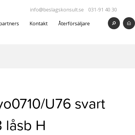
info@beslagskonsult.se
031-91 40 30
partners
Kontakt
Återförsäljare
yo0710/U76 svart
3 låsb H