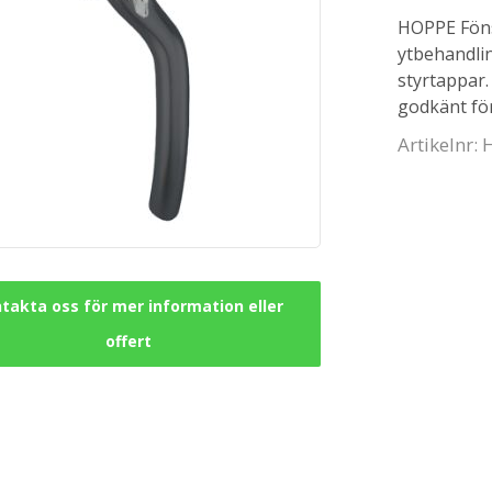
HOPPE Föns
ytbehandlin
styrtappar.
godkänt för
Artikelnr:
takta oss för mer information eller
offert