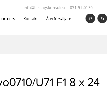
info@beslagskonsult.se
031-91 40 30
partners
Kontakt
Återförsäljare
yo0710/U71 F1 8 x 24