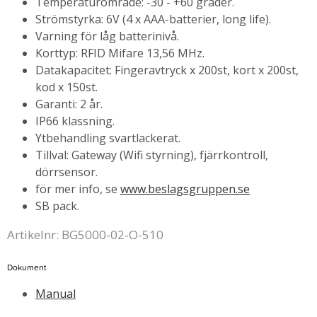
Temperaturområde: -30 - +60 grader.
Strömstyrka: 6V (4 x AAA-batterier, long life).
Varning för låg batterinivå.
Korttyp: RFID Mifare 13,56 MHz.
Datakapacitet: Fingeravtryck x 200st, kort x 200st,
kod x 150st.
Garanti: 2 år.
IP66 klassning.
Ytbehandling svartlackerat.
Tillval: Gateway (Wifi styrning), fjärrkontroll,
dörrsensor.
för mer info, se
www.beslagsgruppen.se
SB pack.
Artikelnr: BG5000-02-O-510
Dokument
Manual