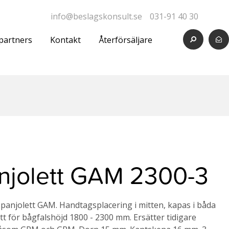
info@beslagskonsult.se
031-91 40 30
partners
Kontakt
Återförsäljare
njolett GAM 2300-3
anjolett GAM. Handtagsplacering i mitten, kapas i båda
tt för bågfalshöjd 1800 - 2300 mm. Ersätter tidigare