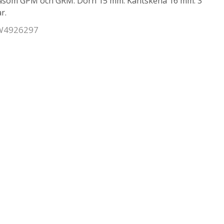
såsom GPM och GRM. Dorn 15 mm. Kantskena 16 mm. 3
r.
 W4926297