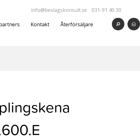
info@beslagskonsult.se
031-91 40 30
partners
Kontakt
Återförsäljare
plingskena
.600.E