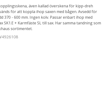
opplingsskena, även kallad överskena för kipp-dreh
vänds för att koppla ihop saxen med bågen. Avsedd för
d 370 - 600 mm. Ingen kolv. Passar enbart ihop med
Sax SK1.E + Karmfäste SL till sax. Har samma tandning som
khaus sortimentet.
 W4926108