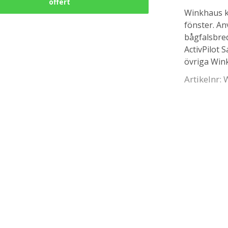
offert
Winkhaus k
fönster. An
bågfalsbred
ActivPilot 
övriga Win
Artikelnr: