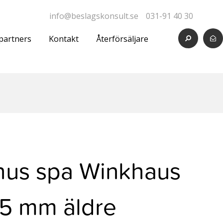
info@beslagskonsult.se
031-91 40 30
partners
Kontakt
Återförsäljare
hus spa Winkhaus
,5 mm äldre