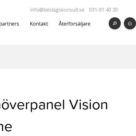
info@beslagskonsult.se
031-91 40 30
partners
Kontakt
Återförsäljare
överpanel Vision
me