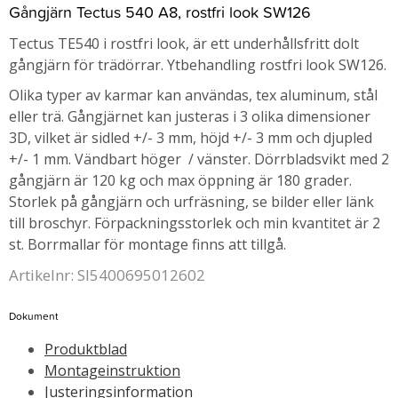
Gångjärn Tectus 540 A8, rostfri look SW126
Tectus TE540 i rostfri look, är ett underhållsfritt dolt
gångjärn för trädörrar. Ytbehandling rostfri look SW126.
Olika typer av karmar kan användas, tex aluminum, stål
eller trä. Gångjärnet kan justeras i 3 olika dimensioner
3D, vilket är sidled +/- 3 mm, höjd +/- 3 mm och djupled
+/- 1 mm. Vändbart höger / vänster. Dörrbladsvikt med 2
gångjärn är 120 kg och max öppning är 180 grader.
Storlek på gångjärn och urfräsning, se bilder eller länk
till broschyr. Förpackningsstorlek och min kvantitet är 2
st. Borrmallar för montage finns att tillgå.
Artikelnr: SI5400695012602
Dokument
Produktblad
Montageinstruktion
Justeringsinformation