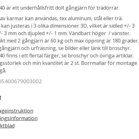
0 är ett underhållsfritt dolt gångjärn för trädörrar.
 av karmar kan användas, tex aluminum, stål eller trä.
kan justeras i 3 olika dimensioner 3D, vilket är sidled +/- 3
- 3 mm och djupled +/- 1 mm. Vändbart höger / vänster.
kt med 2 gångjärn är 60 kg och max öppning är 180 grader.
ångjärn och urfräsning, se bilder eller länk till broschyr.
 finns i ett flertal färger, se broschyr och övriga artiklar.
sstorlek och min kvantitet är 2 st. Borrmallar för montage
lgå.
 SI5400679003002
t
geinstruktion
ringsinformation
ktblad