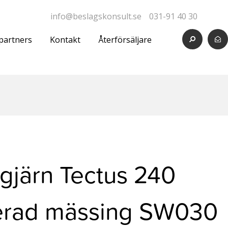
info@beslagskonsult.se
031-91 40 30
partners
Kontakt
Återförsäljare
gjärn Tectus 240
erad mässing SW030