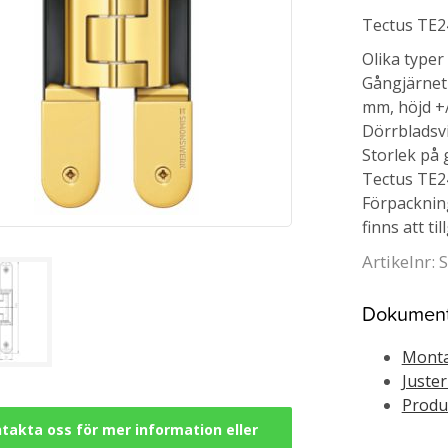
Tectus TE24
Olika typer
Gångjärnet 
mm, höjd +/
Dörrbladsvi
Storlek på g
Tectus TE240
Förpackning
finns att til
Artikelnr:
Dokumen
Monta
Juste
Produ
takta oss för mer information eller