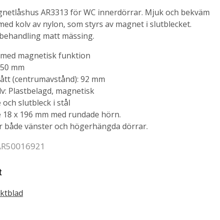
netlåshus AR3313 för WC innerdörrar. Mjuk och bekväm
ed kolv av nylon, som styrs av magnet i slutblecket.
tbehandling matt mässing.
s med magnetisk funktion
 50 mm
ått (centrumavstånd): 92 mm
lv: Plastbelagd, magnetisk
 och slutbleck i stål
e 18 x 196 mm med rundade hörn.
r både vänster och högerhängda dörrar.
 AR50016921
t
ktblad