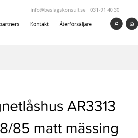
info@beslagskonsult.se
031-91 40 30
partners
Kontakt
Återförsäljare
netlåshus AR3313
8/85 matt mässing