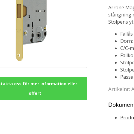
Arrone Mag
stångning m
Stolpens y
Fallå
Dorn:
C/C-m
Fallko
Stolpe
Stolp
Passa
takta oss för mer information eller
Artikelnr:
offert
Dokumen
Produ