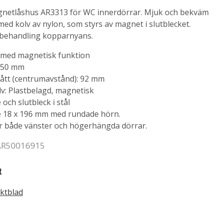
netlåshus AR3313 för WC innerdörrar. Mjuk och bekväm
ed kolv av nylon, som styrs av magnet i slutblecket.
tbehandling kopparnyans.
s med magnetisk funktion
 50 mm
ått (centrumavstånd): 92 mm
lv: Plastbelagd, magnetisk
 och slutbleck i stål
e 18 x 196 mm med rundade hörn.
r både vänster och högerhängda dörrar.
 AR50016915
t
ktblad