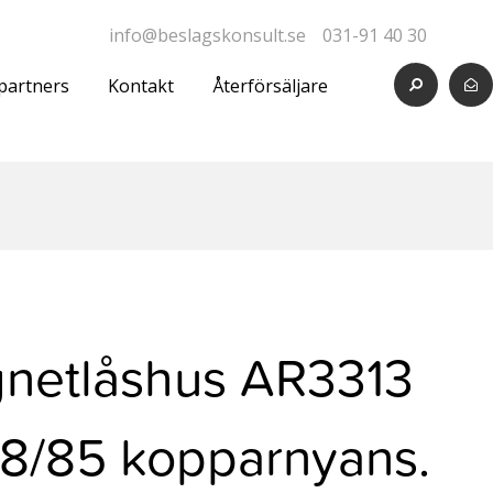
info@beslagskonsult.se
031-91 40 30
partners
Kontakt
Återförsäljare
netlåshus AR3313
8/85 kopparnyans.