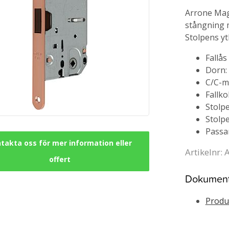
Arrone Mag
stångning m
Stolpens y
Fallå
Dorn:
C/C-m
Fallko
Stolpe
Stolp
Passa
takta oss för mer information eller
Artikelnr:
offert
Dokumen
Produ