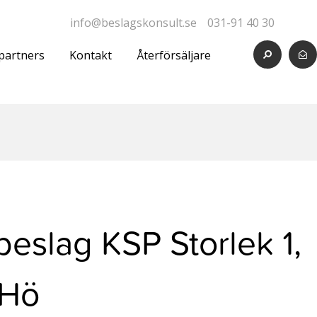
info@beslagskonsult.se
031-91 40 30
partners
Kontakt
Återförsäljare
eslag KSP Storlek 1,
Hö