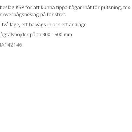
eslag KSP för att kunna tippa bågar inåt för putsning, tex
r överbågsbeslag på fönstret.
i två läge, ett halvägs in och ett ändläge.
bågfalshöjder på ca 300 - 500 mm.
 HA142146