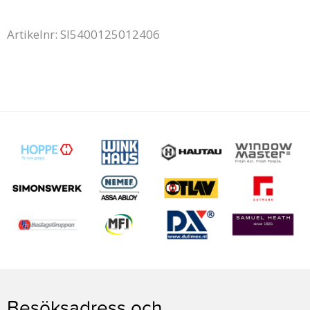
Artikelnr: SI5400125012406
Besöksadress och